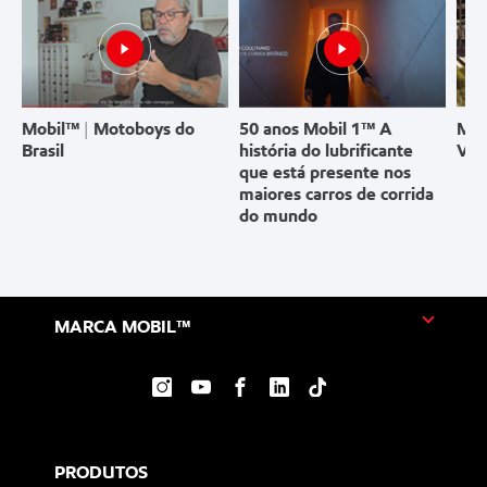
Mobil™ | Motoboys do
50 anos Mobil 1™ A
Mob
Brasil
história do lubrificante
Vid
que está presente nos
maiores carros de corrida
do mundo
MARCA MOBIL™
PRODUTOS