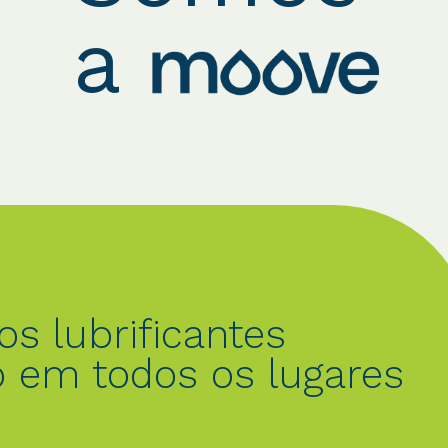
a
gares