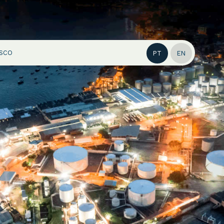
SCO
PT
EN